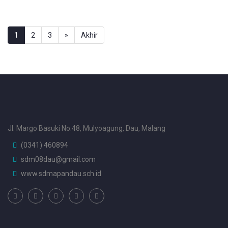
1
2
3
»
Akhir
Jl. Margo Basuki No.48, Mulyoagung, Dau, Malang
(0341) 460894
sdm08dau@gmail.com
www.sdmapandau.sch.id