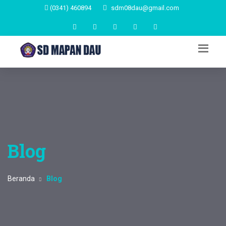
(0341) 460894
sdm08dau@gmail.com
Blog
Beranda
Blog